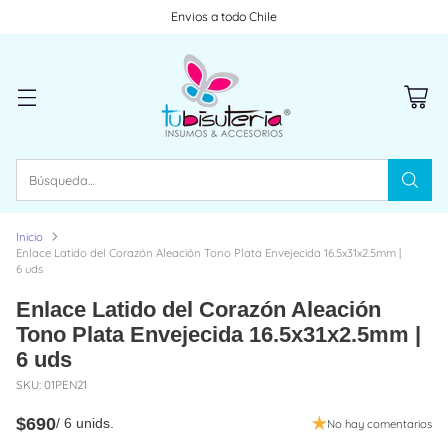
Envios a todo Chile
Búsqueda…
Inicio
Enlace Latido del Corazón Aleación Tono Plata Envejecida 16.5x31x2.5mm |
6 uds
Enlace Latido del Corazón Aleación
Tono Plata Envejecida 16.5x31x2.5mm |
6 uds
SKU: 01PEN21
$690
/ 6 unids.
No hay comentarios
Precio