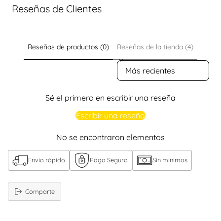
Reseñas de Clientes
Reseñas de productos (0)
Reseñas de la tienda (4)
Sort reviews by
Sé el primero en escribir una reseña
Escribir una reseña
No se encontraron elementos
Envio rápido
Pago Seguro
Sin mínimos
Comparte
Añadir