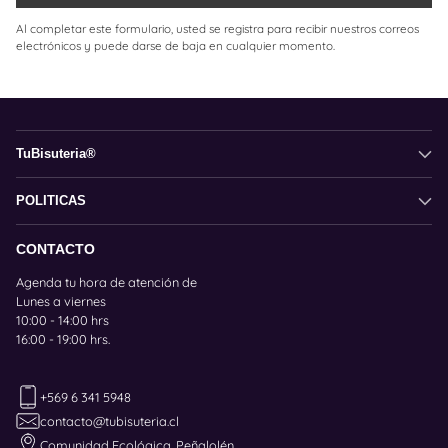
Al completar este formulario, usted se registra para recibir nuestros correos
electrónicos y puede darse de baja en cualquier momento.
TuBisuteria®
POLITICAS
CONTACTO
Agenda tu hora de atención de
Lunes a viernes
10:00 - 14:00 hrs
16:00 - 19:00 hrs.
+569 6 341 5948
contacto@tubisuteria.cl
Comunidad Ecológica, Peñalolén