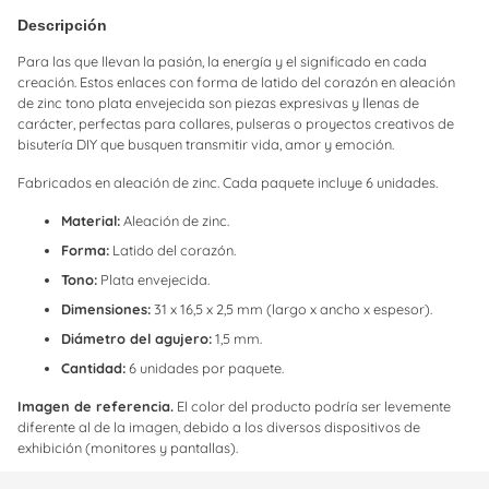
un
Descripción
producto
a
Para las que llevan la pasión, la energía y el significado en cada
la
creación. Estos enlaces con forma de latido del corazón en aleación
cesta
de zinc tono plata envejecida son piezas expresivas y llenas de
carácter, perfectas para collares, pulseras o proyectos creativos de
bisutería DIY que busquen transmitir vida, amor y emoción.
Fabricados en aleación de zinc. Cada paquete incluye 6 unidades.
Material:
Aleación de zinc.
Forma:
Latido del corazón.
Tono:
Plata envejecida.
Dimensiones:
31 x 16,5 x 2,5 mm (largo x ancho x espesor).
Diámetro del agujero:
1,5 mm.
Cantidad:
6 unidades por paquete.
Imagen de referencia.
El color del producto podría ser levemente
diferente al de la imagen, debido a los diversos dispositivos de
exhibición (monitores y pantallas).